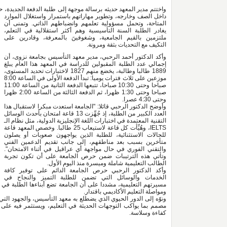
واختتم مدير المعهد حديثه برسالة موجهة إلى طلبة الدفعة الجديدة، 
داخل الصف وخارجه، وتطوير مهاراتهم باستمرار واستغلال الموارد 
المتاحة، وتحمل مسؤولية تعلمهم وانضباطهم الذاتي. وتمنى أن 
يغادر الطلبة السنة التأسيسية وهم أكثر استقلالية في التعلم، 
ملتزمين بالقيم الجامعية، وشغوفينَ بالمعرفة، وقادرين على 
التكيف مع التحديات بثقة ومرونة.
وأكد الدكتور أحمد الرحبي، مدير معهد التأسيس بجامعة نزوى، أن 
إجمالي عدد الطلبة المقبولين للدراسة في المعهد هذا العام يبلغ 
1889 طالبا وطالبة، يخضع منهم 1827 لاختبارات تحديد المستوى، 
موزعين على ثلاث فترات يوميا: تبدأ الدفعة الأولى في الساعة 8:00 
صباحا وحتى 10:30 صباحا، تتبعها الدفعة الثانية من الساعة 11:00 
صباحا وحتى 1:30 ظهرا، ثم الدفعة الثالثة من الساعة 2:00 ظهرا 
وحتى 4:30 عصرا.
وأوضح الدكتور الرحبي قائلا: "الجامعة استعدت مبكرا لاستقبال هذا 
العدد الكبير من الطلبة، إذ جُهِّزت 13 قاعة امتحان بأحدث الوسائل 
التقنية المعتمدة في اختبارات اللغة الإنجليزية الدولية، مثل نظام الـ 
IELTS، وهُيِّأت كل قاعة لاستيعاب 25 طالبا. وخصص المعهد قاعة 
للحالات الاستثنائية، للطلبة الذين يواجهون صعوبات أو يصلون 
متأخرين بسبب بعد مناطقهم، إلى جانب تقديم الدعمين الفني 
والتقني الفوري في حال مواجهة أي عراقيل في أثناء الامتحان". 
وتأتي هذه الترتيبات ضمن حرص الجامعة على أن تكون تجربة 
الطالب التعليمية شاملة وميسرة منذ اليوم الأول.
وأكد الدكتور الرحبي حرص الجامعة الدائم على توفير كافة 
الخدمات والوسائل التي تضمن للطلبة التميز والنجاح في 
ومواصلة التعليم الأكاديمي باقتدار.
كفاءة وسلاسة.