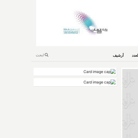
ابحث
عدد
أرشيف