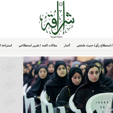
دد/ استطلاع رأي/ حديث صُحفي
أخبار
مقالات العدد / تقرير استطلاعي
استراحة ال