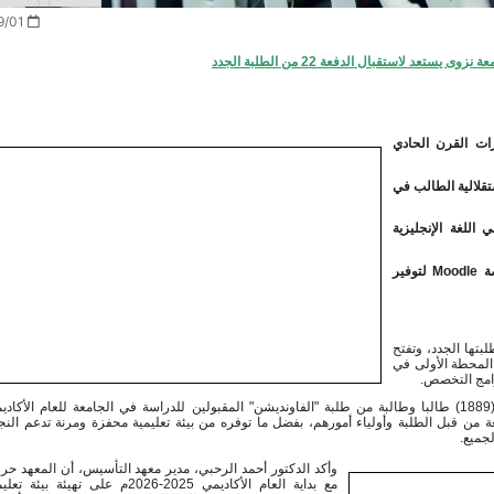
2025/09/01
 يستعد لاستقبال الدفعة 22 من الطلبة الجدد
د. أحمد الرحبي: نركز على تنمية استقلالية الطالب وتعزيز مهارات القرن الحادي 
برنامج اللغة الإنجليزية خضع لمراجعة شاملة ليُركز أكثر على تنمية استقلالية الطالب في 
مركز أنجز ركيزة أساسية لتقديم حصص دعم فردية وجماعية في اللغة الإنجليزية 
نستخدم منظومة EduWave لإدارة بيانات الطلبة الأكاديمية، ومنصة Moodle لتوفير 
مع بداية كل عام أكاديمي جديد، تتجدد طاقة جامعة نزوى لاستقبال طلبتها الجدد، وتفتح 
أبوابها لجيل جديد من الحالمين بمستقبل واعد. ويُعدّ معهد التأسيس المحطة الأولى في 
برامج التخصص.
جميع. 