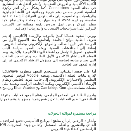
الكتابة الأكاديمية والعروض التقديمية، وتُنشر أفضل هذه المشاريع 
في مجلة المعهد Connections. كما يشكل مركز أنجز ركيزة 
أساسية لتقديم حصص دعم فردية وجماعية في اللغة الإنجليزية 
والرياضيات والحاسوب، إلى جانب نوادي القراءة، أنشطة تفاعلية 
تعليمية، ومبادرة Voice لتنمية مهارات المحادثة والاستماع. كما 
ينظم المركز ورش عمل ودروس تقوية مسائية عبر الإنترنت 
للتركيز على استراتيجيات الامتحانات والتدريبات الإضافية.
ويولي المعهد اهتمامًا كبيرًا بالتوجيه والإرشاد الأكاديمي، إذ يتم 
تعريف الطلبة بلوائح الجامعة وأنظمتها منذ الأسبوع الأول من 
الدراسة عبر دليل الطالب والموقع الإلكتروني وخطط التدريس، 
إضافة إلى المناقشات الصفية. ويعتمد المعهد سياسة الباب 
المفتوح لتسهيل التواصل مع أعضاء الهيئة الأكاديمية والإدارية. ويعد 
المعلم المستشار الأكاديمي الأول للطالب، ويتم تصعيد الحالات 
التي تحتاج متابعة إضافية إلى مسؤول الإرشاد الأكاديمي ثم إلى 
إدارة المعهد عند الحاجة.
أما على صعيد التقنيات، فيستخدم المعهد منظومة EduWave 
لإدارة بيانات الطلبة الأكاديمية، ومنصة Moodle لتوفير المحتوى 
التعليمي والاختبارات الإلكترونية، إلى جانب البريد الجامعي ونظام 
الإرشاد الأكاديمي الإلكتروني ومكتبة الجامعة الرقمية. ويعتمد على 
منصات مساندة مثل: Cambridge One وKhan Academy وبرنامج GMetrix، إلى جانب تدريب الطلبة على الطباعة باستخدام تطبيق Rapid Typing.
الطلبة في تنظيم الفعاليات لتعزيز شعورهم بالمسؤولية وتنمية مهارا
مراجعة مستمرة لمواكبة التحولات 
الراجعة من أعضاء هيئة التدريس.