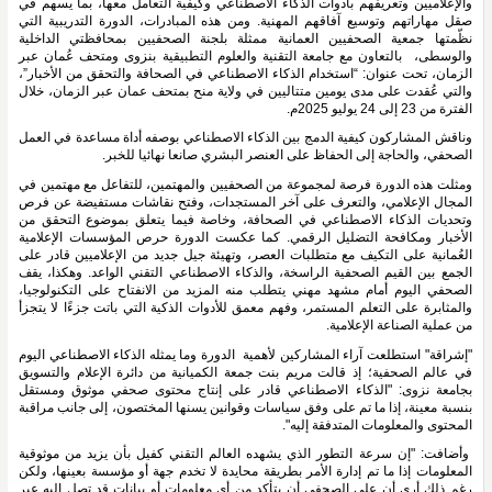
والإعلاميين وتعريفهم بأدوات الذكاء الاصطناعي وكيفية التعامل معها، بما يسهم في 
صقل مهاراتهم وتوسيع آفاقهم المهنية. ومن هذه المبادرات، الدورة التدريبية التي 
نظّمتها جمعية الصحفيين العمانية ممثلة بلجنة الصحفيين بمحافظتي الداخلية 
والوسطى،  بالتعاون مع جامعة التقنية والعلوم التطبيقية بنزوى ومتحف عُمان عبر 
الزمان، تحت عنوان: “استخدام الذكاء الاصطناعي في الصحافة والتحقق من الأخبار”، 
والتي عُقدت على مدى يومين متتاليين في ولاية منح بمتحف عمان عبر الزمان، خلال 
الفترة من 23 إلى 24 يوليو 2025م.
وناقش المشاركون كيفية الدمج بين الذكاء الاصطناعي بوصفه أداة مساعدة في العمل 
الصحفي، والحاجة إلى الحفاظ على العنصر البشري صانعا نهائيا للخبر.
ومثلت هذه الدورة فرصة لمجموعة من الصحفيين والمهتمين، للتفاعل مع مهتمين في 
المجال الإعلامي، والتعرف على آخر المستجدات، وفتح نقاشات مستفيضة عن فرص 
وتحديات الذكاء الاصطناعي في الصحافة، وخاصة فيما يتعلق بموضوع التحقق من 
الأخبار ومكافحة التضليل الرقمي. كما عكست الدورة حرص المؤسسات الإعلامية 
العُمانية على التكيف مع متطلبات العصر، وتهيئة جيل جديد من الإعلاميين قادر على 
الجمع بين القيم الصحفية الراسخة، والذكاء الاصطناعي التقني الواعد. وهكذا، يقف 
الصحفي اليوم أمام مشهد مهني يتطلب منه المزيد من الانفتاح على التكنولوجيا، 
والمثابرة على التعلم المستمر، وفهم معمق للأدوات الذكية التي باتت جزءًا لا يتجزأ 
من عملية الصناعة الإعلامية.
"إشراقة" استطلعت آراء المشاركين لأهمية  الدورة وما يمثله الذكاء الاصطناعي اليوم 
في عالم الصحفية؛ إذ قالت مريم بنت جمعة الكميانية من دائرة الإعلام والتسويق 
بجامعة نزوى: "الذكاء الاصطناعي قادر على إنتاج محتوى صحفي موثوق ومستقل 
بنسبة معينة، إذا ما تم على وفق سياسات وقوانين يسنها المختصون، إلى جانب مراقبة 
المحتوى والمعلومات المتدفقة إليه".
 وأضافت: "إن سرعة التطور الذي يشهده العالم التقني كفيل بأن يزيد من موثوقية 
المعلومات إذا ما تم إدارة الأمر بطريقة محايدة لا تخدم جهة أو مؤسسة بعينها، ولكن 
رغم ذلك أرى أن على الصحفي أن يتأكد من أي معلومات أو بيانات قد تصل إليه عبر 