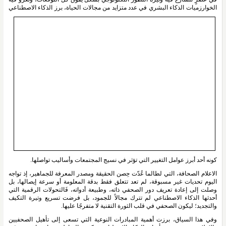
الخوارزميات الذكاء البشري في عدد متزايد من مجالات الحياة، برز الذكاء
 الاصطناعي 
كونه أحد أبرز عوامل التغيير التي تؤثر في نسيج المجتمعات وأساليب تواصلها. 
الاعلام الصحافة، التي لطالما عُدّت حِصن الحقيقة ومصدر المعرفة للجماهير، إذ تواجه 
اليوم تحديات غير مسبوقة، لم تعد تتعلق فقط بدقة المعلومة أو سرعة إيصالها، بل 
وصلت إلى إعادة تعريف دور الصحفي ذاته، وطبيعة أدواته، فَالتحولات الرقمية التي 
أحدثها الذكاء الاصطناعي لم تترك مجالاً للجمود، بل فرضت تسريع وتيرة التكيف 
والتجديد؛ ليكون الصحفي في قلب الثورة التقنية لا متفرجًا عليها.
وفي هذا السياق، برزت أهمية المبادرات النوعية التي تسعى إلى تأهيل الصحفيين 