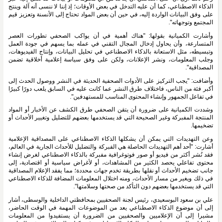
الذكاء الاصطناعي، كما أن عليه التدخل في بعض الأوقات؛ إذ إننا لا ننسى أنه آلة وينتج 
على وفق البيانات الواردة إليه، في حين أن بعض المواد تحتاج إلى الأنسنة وتعزيز قيم 
المجتمع وتوجهاته".
وأشارت الكميانية بقولها: "هناك أهمية في أن يواكب الصحفي تطورات العصر 
المتسارعة، وأن يحاول إدخال المجال التقني في عمله بما يسهم في جودة العمل 
وتبسيطه، مثل الاستعانة بالذكاء الاصطناعي في تحليل البيانات، وإنتاج الفيديوهات، 
وجلب المعلومات، ونشر الإعلانات، ولكن على وفق سياسة إعلامية أخلاقية تضمن 
المصداقية".
وأضافت: "يجب التركيز على الأدوات الصحفية الحديثة في النشر ووصول الحدث إلى 
أكبر فئة من الناس، فاختلاف طرق النشر عما كانت عليه في السابق يلعب دورًا كبيرًا 
في تفاعل الجمهور وإنشاء المحتوى المناسب للمستهدفين".
وشددت الكميانية على ضرورة أن يتقن الصحفي طرق الكشف عن الأخبار أو المواد 
المنتجة المفبركة وغير الصحيحة التي قد يستخدمها بعضهم للتضليل وتغيير الأحداث أو 
تضخيمها.
وعن التهديدات التي يمكن أن يشكلها الذكاء الاصطناعي على المصداقية الإعلامية 
أشارت: "أحد أهم التهديدات الحاصلة هي الفبركة والتضليل للأحداث الجارية في العالم، 
فقد نُشر أكثر من فيديو أو صور فوتوغرافية مفبركة بالذكاء الاصطناعي لغرض إنشاء 
محتوى تفاعلي يحصد الكثير من المشاهدات، أو لأغراض سياسية أو اقتصادية، إلى 
جانب تضخيم الأحداث أو نقلها بطريقة تخدم جهات محددة؛ مما يفقد الإعلام المصداقية 
في ذلك ويغير من مسار الأحداث، ومنه اختلال المعلومات المضافة للذكاء الاصطناعي 
التي قد يستخدمها بعضهم دون التأكد من صحتها وسلامتها".
علي بن سعود البوسعيدي، رئيس لجنة الصحفيين بمحافظتي الداخلية والوسطى، أشار 
إلى أن موضوع الذكاء الاصطناعي يعد من الموضوعات المهمة في الوقت الحاضر، 
مشيرا إلى أن الإعلاميين والصحفيين من الضرورة أن يستفيدوا من المعلومات 