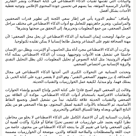
والبيانات التي تقدمها تقنيات الذكاء الاصطناعي في كتابة المقالات ونشر التقارير 
والأخبار الرسمية الموثقة، بما يسهم في تحسين جودة المحتوى الإعلامي وتوجيه تغطية 
الأحداث بشكل أفضل.
 وأضاف: "تنظيم الدورة يأتي في إطار سعي اللجنة إلى تطوير قدرات الصحفيين 
والمراسلين، وتعزيز جاهزيتهم للتعامل مع أدوات الذكاء الاصطناعي في مختلف مراحل 
العمل الصحفي، من جمع المعلومات وتحريرها، إلى التحقق من صحتها ونشرها".
من جانبها، أوضحت إيمان السنانية أن الذكاء الاصطناعي لن يحل محل الصحفي؛ لأن 
مهنة الصحافة تقوم على المشاعر وتحمل طابعا إنسانيا لا يمكن تقليده تكنولوجيا.
 وذكرت أن الذكاء الاصطناعي مجرد أداة مثل الحاسوب أو الإنترنت، ويظل دور الإنسان 
حاسمًا في تشغيل هذه الأدوات وتوجيهها. وبينت أن الذكاء الاصطناعي يمكنه أداء 
المهام الروتينية؛ مثل كتابة النصوص أو تحليل المعلومات، لكن يظل التحليل النقدي 
والرؤية الإنسانية من اختصاص الصحفي.
وتحدثت السنانية عن التحولات الكبرى التي أحدثها الذكاء الاصطناعي في مجال 
الصحافة، إذ برز مفهوم "الصحفي التقني"، وهو الذي لا يقتصر دوره على كتابة الخبر، بل 
يمتلك فهما، ولو مبدئيا، لكيفية عمل الخوارزميات والتقنيات الحديثة. 
وقالت إن الصحفي اليوم أصبح قادرًا على كتابة الخبر وإنتاج الفيديو وإنشاء الحوارات 
والنقاشات الافتراضية باستخدام أدوات الذكاء الاصطناعي، مؤكدة أن العلاقة بين 
الصحفي والتقنيات الحديثة علاقة تكاملية، تبدأ من تشغيل العقل وتجميع النقاط 
الأساسية، ثم الاستعانة بالأدوات التقنية لصقل المحتوى، مع بقاء الصحفي هو من يقيّم 
الناتج النهائي ويعدله وفقا للسياق الثقافي والتحريري.
وأشارت السنانية إلى أن الاعتماد الكامل على الذكاء الاصطناعي لا يخلو من مخاطر، 
نظرا لكونه يعتمد على خوارزميات قد تتضمن تحيزًا ثقافيًا أو فكريًا. وأكدت أهمية أن 
يكون الصحفي واعيا في تقييم كل ما ينتجه الذكاء الاصطناعي من محتوى، خاصة من 
حيث اللغة والمصطلحات والملاءمة للثقافة والدين، موضحة أن الخوارزميات مصممة 