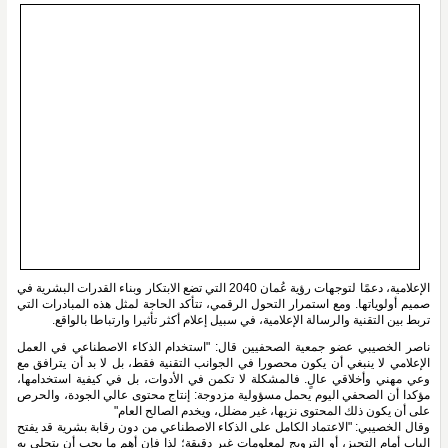
الإعلامية، دعمًا لتوجهات رؤية عُمان 2040 التي تضع الابتكار وبناء القدرات البشرية في 
صميم أولوياتها. ومع استمرار التحول الرقمي، تتأكد الحاجة لمثل هذه المبادرات التي 
تربط بين التقنية والرسالة الإعلامية، في سبيل إعلام أكثر تأثيرا وارتباطا بالواقع.
ناصر الخصيبي عضو جمعية الصحفيين قال: "استخدام الذكاء الاصطناعي في العمل 
الإعلامي لا ينبغي أن يكون محصورا في الجوانب التقنية فقط، بل لا بد أن يترافق مع 
وعي مهني وأخلاقي عالٍ. فالمشكلة لا تكمن في الأدوات، بل في كيفية استخدامها، 
مؤكدا أن الصحفي اليوم يحمل مسؤولية مزدوجة: إنتاج محتوى عالي الجودة، والحرص 
على أن يكون ذلك المحتوى نزيها، غير مضلل، ويخدم الصالح العام"
وقال الخصيبي: "الاعتماد الكامل على الذكاء الاصطناعي من دون رقابة بشرية قد يفتح 
الباب أمام التحيز، أو الترويج لمعلومات غير دقيقة؛ لذا فإن أهم ما يجب أن يتحلى بِه 