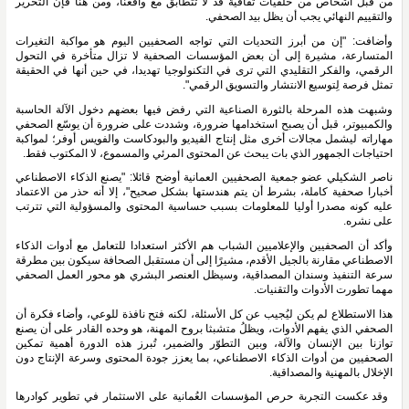
من قبل أشخاص من خلفيات ثقافية قد لا تتطابق مع واقعنا، ومن هنا فإن التحرير 
والتقييم النهائي يجب أن يظل بيد الصحفي.
وأضافت: "إن من أبرز التحديات التي تواجه الصحفيين اليوم هو مواكبة التغيرات 
المتسارعة، مشيرة إلى أن بعض المؤسسات الصحفية لا تزال متأخرة في التحول 
الرقمي، والفكر التقليدي التي ترى في التكنولوجيا تهديدا، في حين أنها في الحقيقة 
تمثل فرصة لِتوسيع الانتشار والتسويق الرقمي". 
وشبهت هذه المرحلة بالثورة الصناعية التي رفض فيها بعضهم دخول الآلة الحاسبة 
والكمبيوتر، قبل أن يصبح استخدامها ضرورة، وشددت على ضرورة أن يوسّع الصحفي 
مهاراته ليشمل مجالات أخرى مثل إنتاج الفيديو والبودكاست والفويس أوفر؛ لمواكبة 
احتياجات الجمهور الذي بات يبحث عن المحتوى المرئي والمسموع، لا المكتوب فقط.
ناصر الشكيلي عضو جمعية الصحفيين العمانية أوضح قائلا: "يصنع الذكاء الاصطناعي 
أخبارا صحفية كاملة، بشرط أن يتم هندستها بشكل صحيح"، إلا أنه حذر من الاعتماد 
عليه كونه مصدرا أوليا للمعلومات بسبب حساسية المحتوى والمسؤولية التي تترتب 
على نشره.
وأكد أن الصحفيين والإعلاميين الشباب هم الأكثر استعدادا للتعامل مع أدوات الذكاء 
الاصطناعي مقارنة بالجيل الأقدم، مشيرًا إلى أن مستقبل الصحافة سيكون بين مطرقة 
سرعة التنفيذ وسندان المصداقية، وسيظل العنصر البشري هو محور العمل الصحفي 
مهما تطورت الأدوات والتقنيات.
هذا الاستطلاع لم يكن ليُجيب عن كل الأسئلة، لكنه فتح نافذة للوعي، وأضاء فكرة أن 
الصحفي الذي يفهم الأدوات، ويظلُ متشبثا بروح المهنة، هو وحده القادر على أن يصنع 
توازنا بين الإنسان والآلة، وبين التطوّر والضمير، تُبرز هذه الدورة أهمية تمكين 
الصحفيين من أدوات الذكاء الاصطناعي، بما يعزز جودة المحتوى وسرعة الإنتاج دون 
الإخلال بالمهنية والمصداقية.
وقد عكست التجربة حرص المؤسسات العُمانية على الاستثمار في تطوير كوادرها 