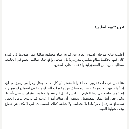
تقرير: ثويبة السليمية
أعلنت نتائج مرحلة الدبلوم العام عن قدوم حياة مختلفة تمامًا عما عهدناها في فترة
كان فيها يحكمنا نظام تعليمي مدرسي؛ بل أضحى واقع حياة طالب العلم في الجامعة
متطلبا لمزيد من المسؤولية والاعتماد على النفس.
هنا نحن في جامعة نزوى نجد اعترافا ضمنيا أن كل طالب يمثل رمزا من رموز الإبداع،
إذ إنّها تتعهد بتخريج نخبة مجيدة تمتلك من مقومات الحياة ما يكفي لضمان استمرارية
إبداعهم. خاصة في دنيا العلوم، نتنافس لننال الرفعة والعظمة، فعُمان ستبنى بأيدينا،
وكي نعي أننا عماد المستقبل، ونتيقن أن هناك أمورًا غريبة قد ترتدي لباس الخير،
ستقطع طرقنا إن تركناها بلا تخطيط ولا عناية، كتلك المشتتات التي لا تكف عن ضياع
وقت شبابنا القيم.