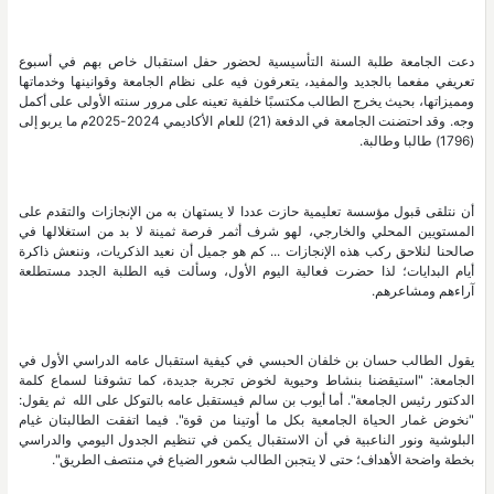
دعت الجامعة طلبة السنة التأسيسية لحضور حفل استقبال خاص بهم في أسبوع
تعريفي مفعما بالجديد والمفيد، يتعرفون فيه على نظام الجامعة وقوانينها وخدماتها
ومميزاتها، بحيث يخرج الطالب مكتسبًا خلفية تعينه على مرور سنته الأولى على أكمل
وجه. وقد احتضنت الجامعة في الدفعة (21) للعام الأكاديمي 2024-2025م ما يربو إلى
(1796) طالبا وطالبة.
أن نتلقى قبول مؤسسة تعليمية حازت عددا لا يستهان به من الإنجازات والتقدم على
المستويين المحلي والخارجي، لهو شرف أثمر فرصة ثمينة لا بد من استغلالها في
صالحنا لنلاحق ركب هذه الإنجازات ... كم هو جميل أن نعيد الذكريات، وننعش ذاكرة
أيام البدايات؛ لذا حضرت فعالية اليوم الأول، وسألت فيه الطلبة الجدد مستطلعة
آراءهم ومشاعرهم.
يقول الطالب حسان بن خلفان الحبسي في كيفية استقبال عامه الدراسي الأول في
الجامعة: "استيقضنا بنشاط وحيوية لخوض تجربة جديدة، كما تشوقنا لسماع كلمة
الدكتور رئيس الجامعة". أما أيوب بن سالم فيستقبل عامه بالتوكل على الله ثم يقول:
"نخوض غمار الحياة الجامعية بكل ما أوتينا من قوة". فيما اتفقت الطالبتان غيام
البلوشية ونور الناعبية في أن الاستقبال يكمن في تنظيم الجدول اليومي والدراسي
بخطة واضحة الأهداف؛ حتى لا يتجبن الطالب شعور الضياع في منتصف الطريق".