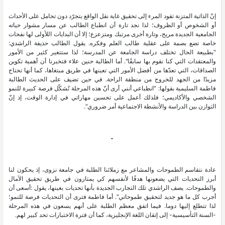
إنّ الذاتية المتزنة تقود المرء إلى تحقيق غاية نقل الواقع بتجرّد دون تحامل على الأحداث
أو الشخوص أو الظروف؛ لذا نجد تارة أن انطباع الطالب عن مسار مشوار حياته
الجامعية الجديدة مريح، وتارة أخرى مرتبك ومتزعزع؛ إلا أن البدايات اللأولى لها نفحات
خاصة تضع بصمة على عقلية طالب العلم وفكره. يقول الطالب حذيفة الراشدي:
"بطبيعة الحال تختلف دراسة الجامعة عن المدرسة؛ لذا ستتغير كثير من الأمور
والمعتقدات التي كنا نقوم بها سابقًا". أما الطالبة حنين علاء فتخبرنا أن أهمية تكوين
الصداقات، التي تعدّها من أفضل الأمور التي تعينها في طريق مبتغاها، كما أنها تحتاج
مزيدًا من الجهد للخروج من منطقة الراحة. في حين تضيف على الحديث الطالبة
فاطمة السليمية بقولها: "انطباعي أنني أرى أنّ هذه المرحلة تُشكّل فرصة كبيرة للنمو
الشخصي والأكاديمي؛ فلذلك أعمل على تحسين مهاراتي في إدارة الوقت، إذ إنّ
التوازن بين الدراسة والأنشطة الاجتماعية أمر ضروري".
عادة نتقاسم الطموحات والمشاعر مع زملائنا الطلبة في جامعة نزوى، إذ يحكون لنا
أبرز التحديات التي يضعونها هدفًا لأنفسهم كي يمتازون في طريق تحقيق الآمال
والطموحات. يصف الراشدي تلك التجارب الجديدة بأنها تحديات بعينها، يقول :أسعى أن
أجرب كل ما هو جديد لتحقيق طموحاتي". أما فاطمة فترى أن التحديات فرصة للنمو؛
لذا تتطلع إليها دوما. فيما اتفق معظم الطلبة على أنهم يسعون في هذه المرحلة
-السنة التأسيسية- إلى إتقان اللغة الإنجليزية، كما أن فترة الاختبارات تحد كبير لهم.