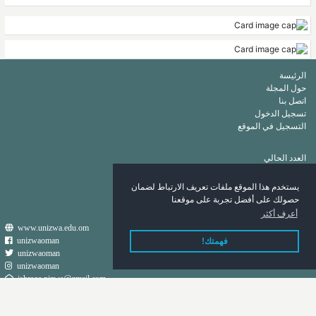
الرئيسة
حول المجلة
اتصل بنا
تسجيل الدخول
التسجيل في الموقع
العدد الحالي
أرشيف
قائمة الكلمات الرئيسة
يستخدم هذا الموقع ملفات تعريف الارتباط لضمان
قائمة المؤلفين
حصولك على أفضل تجربة على موقعنا
أعرف أكثر
www.unizwa.edu.om
unizwaoman
فهمتك!
unizwaoman
unizwaoman
ishraqa.nizwa@gmail.com
جميع الحقوق محفوظة لدائرة الإعلام والتسويق ٢٠٢٠