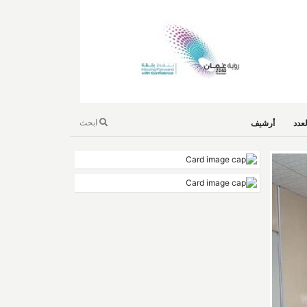
ابحث
عدد
أرشيف