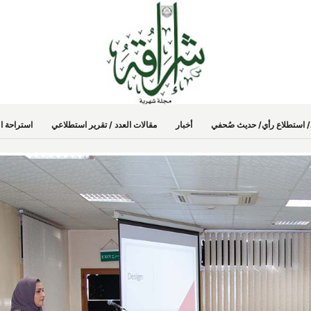
دد/ استطلاع رأي/ حديث صُحفي
أخبار
مقالات العدد / تقرير استطلاعي
استراحة ال