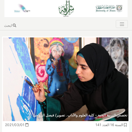
ابحث
تخصص التربية الفنية - كلية العلوم والآداب . تصوير/ فيصل الرواحي
السنة 16 العدد 141
2021/03/01